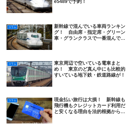
e5489で予約！
新幹線で混んでいる車両ランキン
コラム
グ！ 自由席・指定席・グリーン
車・グランクラスで一番混んでい
るのと空いているのはどこだ！
東京周辺で空いている電車まと
コラム
め！ 東京のど真ん中にも比較的
すいている地下鉄・鉄道路線が！
現金払い旅行は大損！ 新幹線も
コラム
飛行機もクレジットカード利用だ
と安くなる理由を法的根拠から解
説！