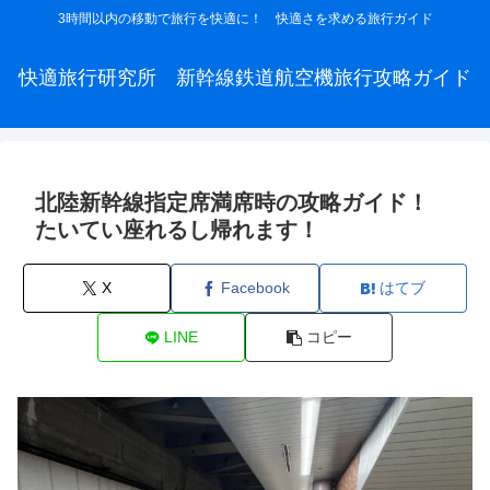
3時間以内の移動で旅行を快適に！ 快適さを求める旅行ガイド
快適旅行研究所 新幹線鉄道航空機旅行攻略ガイド
北陸新幹線指定席満席時の攻略ガイド！
たいてい座れるし帰れます！
X
Facebook
はてブ
LINE
コピー