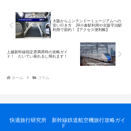
大阪からニンテンドーミュージアムへの
安い行き方 JR小倉駅利用や京阪宇治駅
利用で節約！【アクセス便利帳】
上越新幹線指定席満席時の攻略ガイ
ド！ たいてい座れるし帰れます！
ホーム
コラム
快適旅行研究所 新幹線鉄道航空機旅行攻略ガイ
ド