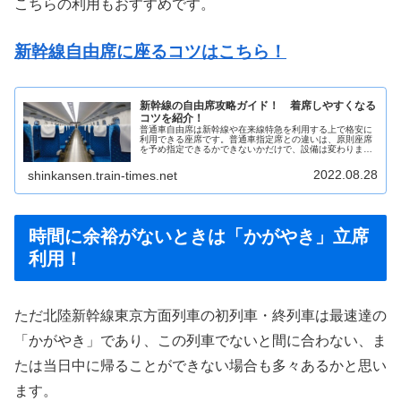
こちらの利用もおすすめです。
新幹線自由席に座るコツはこちら！
新幹線の自由席攻略ガイド！ 着席しやすくなる
コツを紹介！
普通車自由席は新幹線や在来線特急を利用する上で格安に
利用できる座席です。普通車指定席との違いは、原則座席
を予め指定できるかできないかだけで、設備は変わりませ
ん。にもかかわらず、多くの場合で普通車指定席より530
円引き、東海道・山陽新幹線「の..
2022.08.28
shinkansen.train-times.net
時間に余裕がないときは「かがやき」立席
利用！
ただ北陸新幹線東京方面列車の初列車・終列車は最速達の
「かがやき」であり、この列車でないと間に合わない、ま
たは当日中に帰ることができない場合も多々あるかと思い
ます。