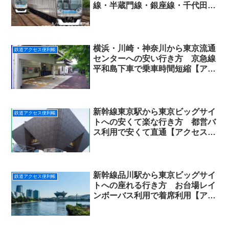
線・半蔵門線・銀座線・千代田
線・都営三田線・有楽町線まで20
分で乗車可能！
横浜・川崎・神奈川から東京流通
鉄道アクセス便利帳
センターへの安い行き方 京急線
平和島下車で乗車時間短縮【アク
セス便利帳】
新幹線東京駅から東京ビッグサイ
鉄道アクセス便利帳
トへの安くて楽な行き方 都営バ
ス利用で安くて直通【アクセス便
利帳】
新幹線品川駅から東京ビッグサイ
鉄道アクセス便利帳
トへの座れる行き方 お台場レイ
ンボーバス利用で着席利用【アク
セス便利帳】