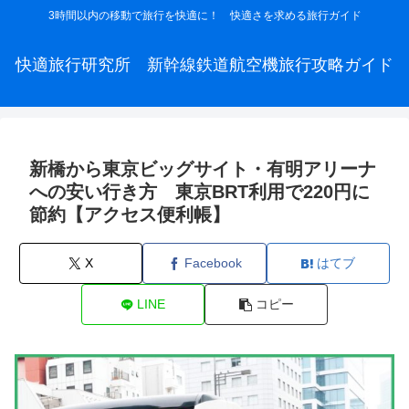
3時間以内の移動で旅行を快適に！ 快適さを求める旅行ガイド
快適旅行研究所 新幹線鉄道航空機旅行攻略ガイド
新橋から東京ビッグサイト・有明アリーナ
への安い行き方 東京BRT利用で220円に
節約【アクセス便利帳】
X
Facebook
はてブ
LINE
コピー