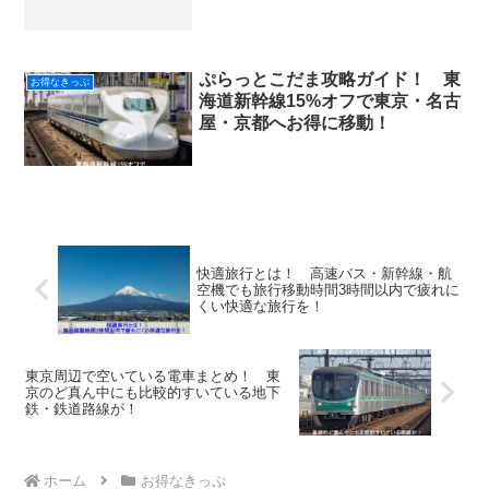
ぷらっとこだま攻略ガイド！ 東
お得なきっぷ
海道新幹線15%オフで東京・名古
屋・京都へお得に移動！
快適旅行とは！ 高速バス・新幹線・航
空機でも旅行移動時間3時間以内で疲れに
くい快適な旅行を！
東京周辺で空いている電車まとめ！ 東
京のど真ん中にも比較的すいている地下
鉄・鉄道路線が！
ホーム
お得なきっぷ