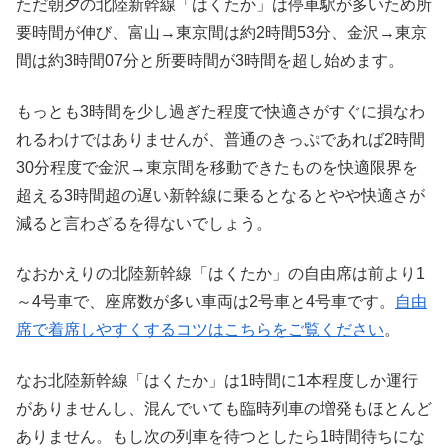
ただ朝夕の北陸新幹線「はくたか」は停車駅が多いため所
要時間が伸び、富山→東京間は約2時間53分、金沢→東京
間は約3時間07分と所要時間が3時間を超し始めます。
もっとも3時間を少し過ぎた程度で快適さがすぐに損なわ
れるわけではありませんが、普通のきっぷであれば2時間
30分程度で金沢→東京間を移動できたものを快適限界を
超える3時間超の遅い新幹線に乗るとなるとやや快適さが
減ると言わざるを得ないでしょう。
なおかえりの北陸新幹線「はくたか」の自由席は前より1
～4号車で、座席数が多い車両は2号車と4号車です。
自由
席で着席しやすくするコツはこちらをご覧ください
。
なお北陸新幹線「はくたか」は1時間に1本程度しか運行
がありませんし、混んでいても臨時列車の増発もほとんど
ありません。もし次の列車を待つとしたら1時間待ちにな