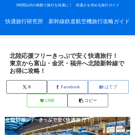
3時間以内の移動で旅行を快適に！ 快適さを求める旅行ガイド
快適旅行研究所 新幹線鉄道航空機旅行攻略ガイド
北陸応援フリーきっぷで安く快適旅行！
東京から富山・金沢・福井へ北陸新幹線で
お得に攻略！
X
Facebook
はてブ
LINE
コピー