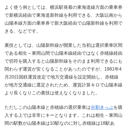
よく使う例としては、横浜駅発着の東海道線方面の乗車券
で新横浜経由で東海道新幹線を利用できる、大阪以南から
山陽本線方面の乗車券で新大阪経由で山陽新幹線を利用で
きる、などです。
裏技としては、山陽新幹線が開業した当初は選択乗車区間
である相生～東岡山間で山陽本線経由ではなく赤穂線経由
で切符を購入すると山陽新幹線をそのまま利用できるにも
関わらず運賃が安くなることがあったのですが、1981年4
月20日国鉄運賃改定で地方交通線を設定開始し、赤穂線
が地方交通線に選定されたため、運賃計算キロで山陽本線
より長くなりこの裏技は使えなくなりました。
ただしこの山陽本線と赤穂線の選択乗車は
分割きっぷ
を購
入する上では非常にキーとなります。これは相生－東岡山
間の駅数が山陽本線は10駅なのに対し赤穂線は18駅あ